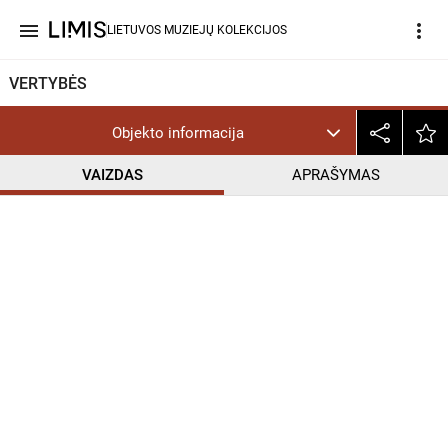
menu
more_vert
LIETUVOS MUZIEJŲ KOLEKCIJOS
VERTYBĖS
Objekto informacija
VAIZDAS
APRAŠYMAS