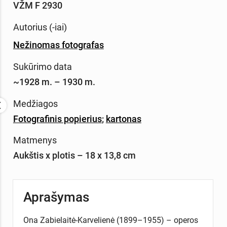
VŽM F 2930
Autorius (-iai)
Nežinomas fotografas
Sukūrimo data
~1928 m. – 1930 m.
Medžiagos
Fotografinis popierius
;
kartonas
Matmenys
Aukštis x plotis – 18 x 13,8 cm
Aprašymas
Ona Zabielaitė-Karvelienė (1899–1955) – operos