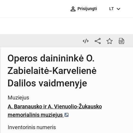
person_outline
expand_more
Prisijungti
LT
Operos dainininkė O.
Zabielaitė-Karvelienė
Dalilos vaidmenyje
Muziejus
A. Baranausko ir A. Vienuolio-Žukausko
memorialinis muziejus
Inventorinis numeris