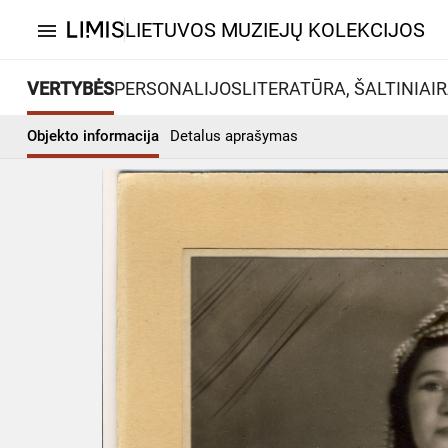
LIETUVOS MUZIEJŲ KOLEKCIJOS
menu
VERTYBĖS
PERSONALIJOS
LITERATŪRA, ŠALTINIAI
R
Objekto informacija
Detalus aprašymas