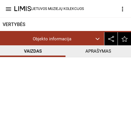
menu
more_vert
LIETUVOS MUZIEJŲ KOLEKCIJOS
VERTYBĖS
Objekto informacija
VAIZDAS
APRAŠYMAS
help_outline
InC