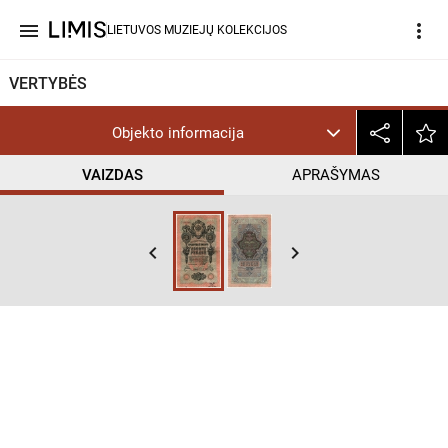
menu
more_vert
LIETUVOS MUZIEJŲ KOLEKCIJOS
VERTYBĖS
Objekto informacija
VAIZDAS
APRAŠYMAS
keyboard_arrow_left
keyboard_arrow_right