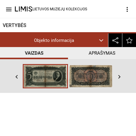
menu
more_vert
LIETUVOS MUZIEJŲ KOLEKCIJOS
VERTYBĖS
Objekto informacija
VAIZDAS
APRAŠYMAS
keyboard_arrow_left
keyboard_arrow_right