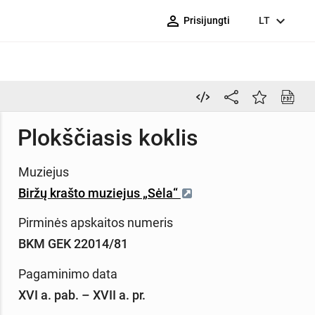
person_outline
expand_more
Prisijungti
LT
Plokščiasis koklis
Muziejus
Biržų krašto muziejus „Sėla“
Pirminės apskaitos numeris
BKM GEK 22014/81
Pagaminimo data
XVI a. pab. – XVII a. pr.