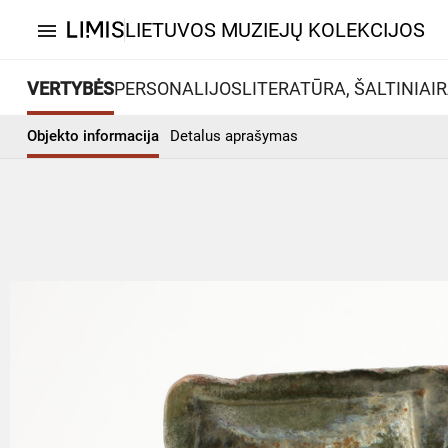
LIETUVOS MUZIEJŲ KOLEKCIJOS
menu
VERTYBĖS
PERSONALIJOS
LITERATŪRA, ŠALTINIAI
R
Objekto informacija
Detalus aprašymas