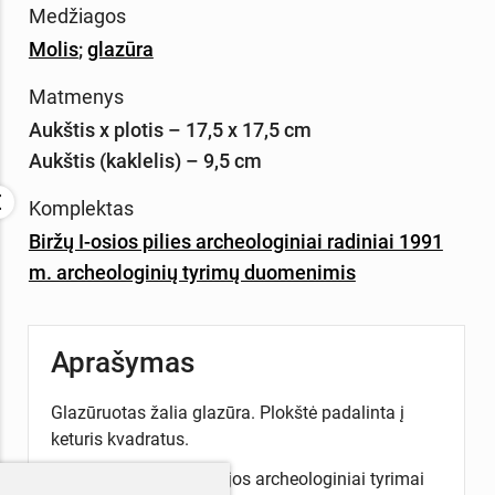
Medžiagos
Molis
;
glazūra
Matmenys
Aukštis x plotis – 17,5 x 17,5 cm
Aukštis (kaklelis) – 9,5 cm
Komplektas
Biržų I-osios pilies archeologiniai radiniai 1991
m. archeologinių tyrimų duomenimis
Aprašymas
Glazūruotas žalia glazūra. Plokštė padalinta į
keturis kvadratus.
Biržų piliavietės teritorijos archeologiniai tyrimai