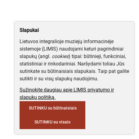
Slapukai
Lietuvos integralioje muziejų informacinėje
sistemoje (LIMIS) naudojami keturi pagrindiniai
slapukų (angl.
cookies
) tipai: būtinieji, funkciniai,
statistiniai ir rinkodariniai. Naršydami toliau Jūs
sutinkate su būtinaisiais slapukais. Taip pat galite
sutikti ir su visų slapukų naudojimu.
Sužinokite daugiau apie LIMIS privatumo ir
slapukų politiką.
SUTINKU su būtinaisiais
SUTINKU su visais