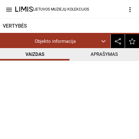
menu
more_vert
LIETUVOS MUZIEJŲ KOLEKCIJOS
VERTYBĖS
Objekto informacija
VAIZDAS
APRAŠYMAS
help_outline
PD