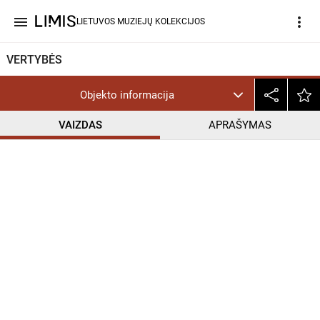
menu
more_vert
LIETUVOS MUZIEJŲ KOLEKCIJOS
VERTYBĖS
Objekto informacija
VAIZDAS
APRAŠYMAS
help_outline
PD