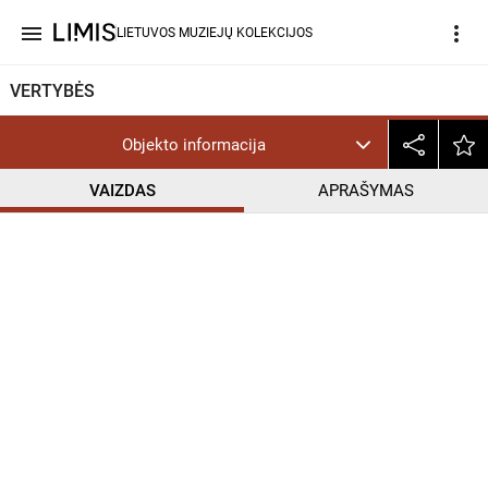
menu
more_vert
LIETUVOS MUZIEJŲ KOLEKCIJOS
VERTYBĖS
Objekto informacija
VAIZDAS
APRAŠYMAS