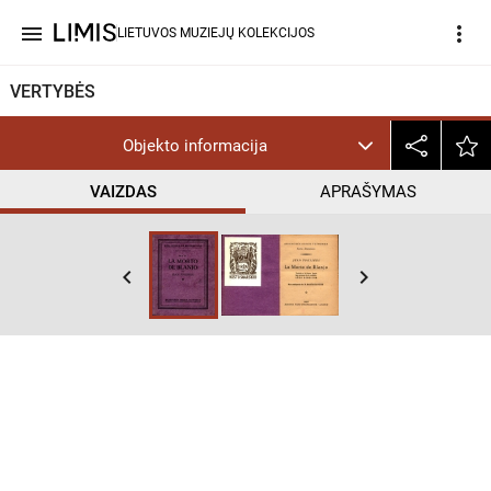
menu
more_vert
LIETUVOS MUZIEJŲ KOLEKCIJOS
VERTYBĖS
Objekto informacija
VAIZDAS
APRAŠYMAS
keyboard_arrow_left
keyboard_arrow_right