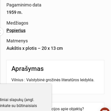
Pagaminimo data
1959 m.
Medžiagos
Popierius
Matmenys
Aukštis x plotis – 20 x 13 cm
Aprašymas
Vilnius : Valstybinė grožinės literatūros leidykla.
Lietuvių k., 372 p.
iniai slapukų (angl.
utinkate su būtinaisiais
Turite daugiau informacijos apie objektą?