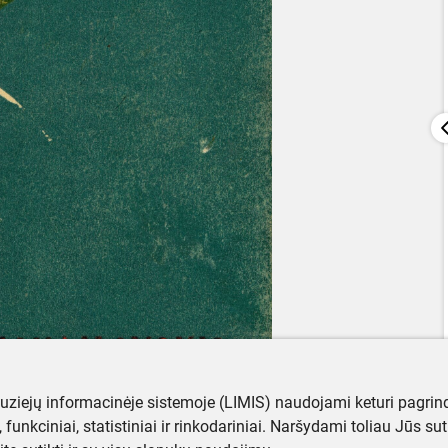
muziejų informacinėje sistemoje (LIMIS) naudojami keturi pagrind
ji, funkciniai, statistiniai ir rinkodariniai. Naršydami toliau Jūs s