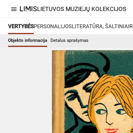
LIETUVOS MUZIEJŲ KOLEKCIJOS
menu
VERTYBĖS
PERSONALIJOS
LITERATŪRA, ŠALTINIAI
R
Objekto informacija
Detalus aprašymas