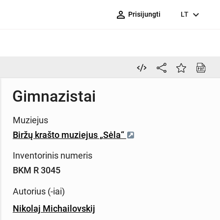
person_outline
expand_more
Prisijungti
LT
Gimnazistai
Muziejus
Biržų krašto muziejus „Sėla“
Inventorinis numeris
BKM R 3045
Autorius (-iai)
Nikolaj Michailovskij