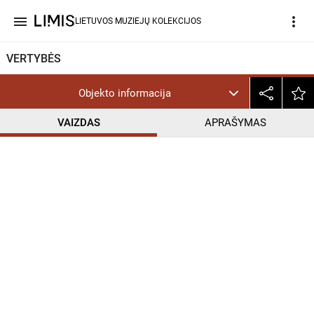
menu
more_vert
LIETUVOS MUZIEJŲ KOLEKCIJOS
VERTYBĖS
Objekto informacija
VAIZDAS
APRAŠYMAS
help_outline
PD