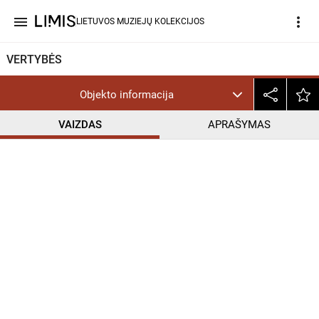
menu
more_vert
LIETUVOS MUZIEJŲ KOLEKCIJOS
VERTYBĖS
Objekto informacija
VAIZDAS
APRAŠYMAS