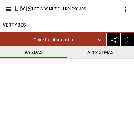
menu
more_vert
LIETUVOS MUZIEJŲ KOLEKCIJOS
VERTYBĖS
Objekto informacija
VAIZDAS
APRAŠYMAS