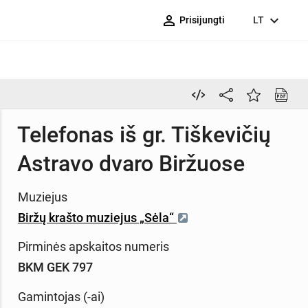
person_outline
expand_more
Prisijungti
LT
Telefonas iš gr. Tiškevičių
Astravo dvaro Biržuose
Muziejus
Biržų krašto muziejus „Sėla“
Pirminės apskaitos numeris
BKM GEK 797
Gamintojas (-ai)