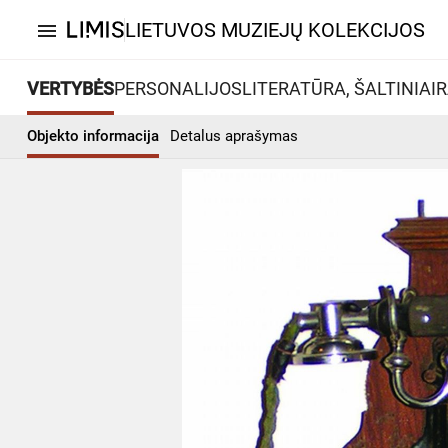
LIETUVOS MUZIEJŲ KOLEKCIJOS
menu
VERTYBĖS
PERSONALIJOS
LITERATŪRA, ŠALTINIAI
R
Objekto informacija
Detalus aprašymas