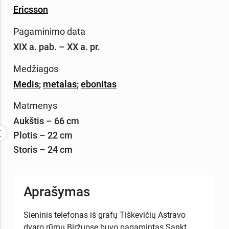
Ericsson
Pagaminimo data
XIX a. pab. – XX a. pr.
Medžiagos
Medis
;
metalas
;
ebonitas
Matmenys
Aukštis – 66 cm
Plotis – 22 cm
Storis – 24 cm
Aprašymas
Sieninis telefonas iš grafų Tiškevičių Astravo
dvaro rūmų Biržuose buvo pagamintas Sankt