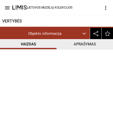
menu
more_vert
LIETUVOS MUZIEJŲ KOLEKCIJOS
VERTYBĖS
Objekto informacija
VAIZDAS
APRAŠYMAS
help_outline
PD