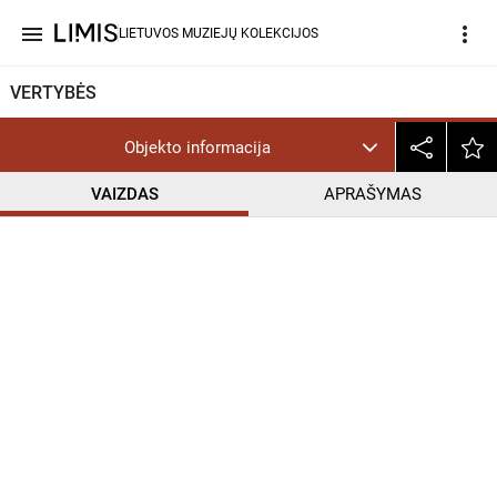
menu
more_vert
LIETUVOS MUZIEJŲ KOLEKCIJOS
VERTYBĖS
Objekto informacija
VAIZDAS
APRAŠYMAS
help_outline
PD