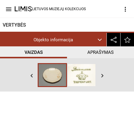
menu
more_vert
LIETUVOS MUZIEJŲ KOLEKCIJOS
VERTYBĖS
Objekto informacija
VAIZDAS
APRAŠYMAS
keyboard_arrow_left
keyboard_arrow_right