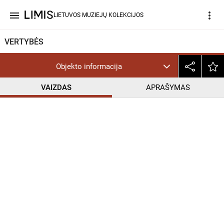
menu
more_vert
LIETUVOS MUZIEJŲ KOLEKCIJOS
VERTYBĖS
Objekto informacija
VAIZDAS
APRAŠYMAS