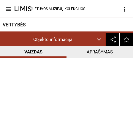
menu
more_vert
LIETUVOS MUZIEJŲ KOLEKCIJOS
VERTYBĖS
Objekto informacija
VAIZDAS
APRAŠYMAS