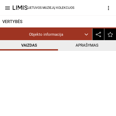
menu
more_vert
LIETUVOS MUZIEJŲ KOLEKCIJOS
VERTYBĖS
Objekto informacija
VAIZDAS
APRAŠYMAS