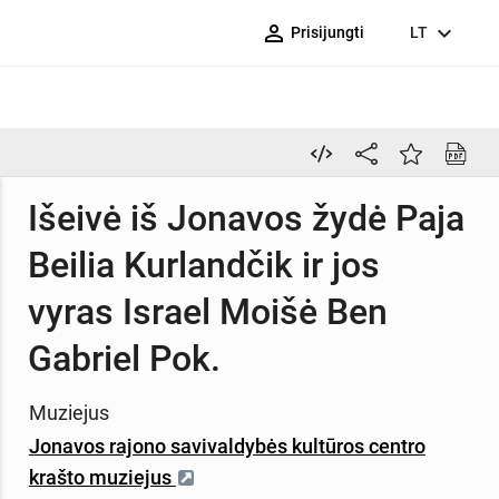
person_outline
expand_more
Prisijungti
LT
Išeivė iš Jonavos žydė Paja
Beilia Kurlandčik ir jos
vyras Israel Moišė Ben
Gabriel Pok.
Muziejus
Jonavos rajono savivaldybės kultūros centro
krašto muziejus