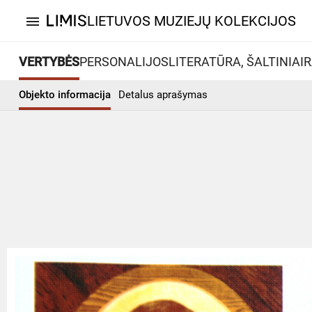
LIETUVOS MUZIEJŲ KOLEKCIJOS
menu
VERTYBĖS
PERSONALIJOS
LITERATŪRA, ŠALTINIAI
R
Objekto informacija
Detalus aprašymas