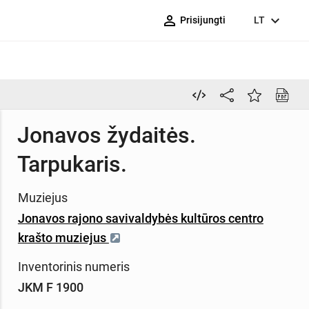
person_outline
expand_more
Prisijungti
LT
Jonavos žydaitės.
Tarpukaris.
Muziejus
Jonavos rajono savivaldybės kultūros centro
krašto muziejus
Inventorinis numeris
JKM F 1900