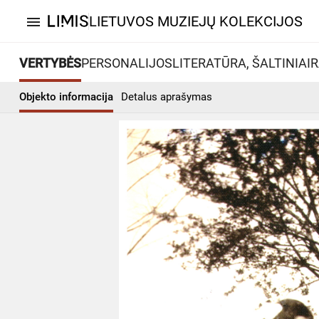
LIETUVOS MUZIEJŲ KOLEKCIJOS
menu
VERTYBĖS
PERSONALIJOS
LITERATŪRA, ŠALTINIAI
R
Objekto informacija
Detalus aprašymas