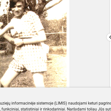
muziejų informacinėje sistemoje (LIMIS) naudojami keturi pagrind
ji, funkciniai, statistiniai ir rinkodariniai. Naršydami toliau Jūs s