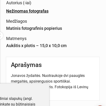
Autorius (-iai)
Nežinomas fotografas
Medžiagos
Matinis fotografinis popierius
Matmenys
Aukštis x plotis – 15,0 x 10,0 cm
Aprašymas
Jonavos žydaitės. Nuotraukoje dvi paauglės
mergaitės, apsirengusios sportiškai.
Neatpažintos. Tarpukaris. Fotokopija iš Levinų
šeimos archyvo.
iniai slapukų (angl.
utinkate su būtinaisiais