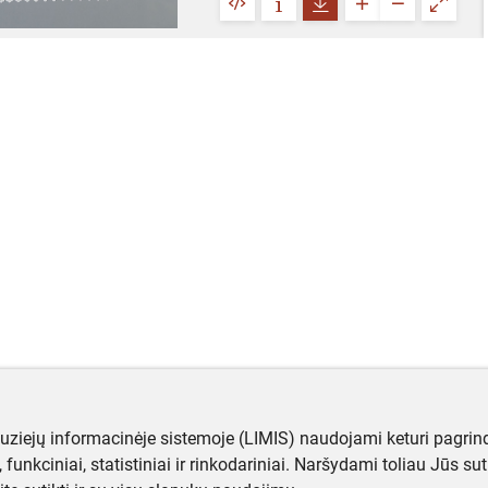
muziejų informacinėje sistemoje (LIMIS) naudojami keturi pagrind
ji, funkciniai, statistiniai ir rinkodariniai. Naršydami toliau Jūs s