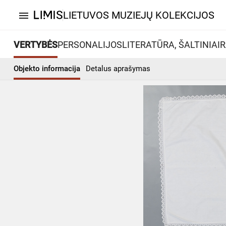
LIETUVOS MUZIEJŲ KOLEKCIJOS
menu
VERTYBĖS
PERSONALIJOS
LITERATŪRA, ŠALTINIAI
R
Objekto informacija
Detalus aprašymas