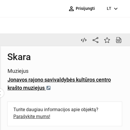
person_outline
expand_more
Prisijungti
LT
Skara
Muziejus
Jonavos rajono savivaldybės kultūros centro
krašto muziejus
Turite daugiau informacijos apie objektą?
Parašykite mums!