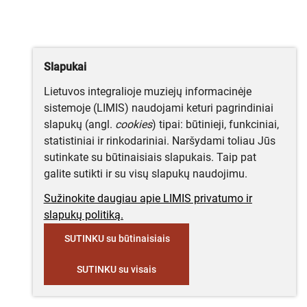
Slapukai
Lietuvos integralioje muziejų informacinėje
sistemoje (LIMIS) naudojami keturi pagrindiniai
slapukų (angl.
cookies
) tipai: būtinieji, funkciniai,
statistiniai ir rinkodariniai. Naršydami toliau Jūs
sutinkate su būtinaisiais slapukais. Taip pat
galite sutikti ir su visų slapukų naudojimu.
Sužinokite daugiau apie LIMIS privatumo ir
slapukų politiką.
SUTINKU su būtinaisiais
SUTINKU su visais