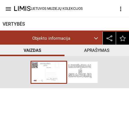
menu
more_vert
LIETUVOS MUZIEJŲ KOLEKCIJOS
VERTYBĖS
Objekto informacija
VAIZDAS
APRAŠYMAS