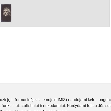
muziejų informacinėje sistemoje (LIMIS) naudojami keturi pagrind
ji, funkciniai, statistiniai ir rinkodariniai. Naršydami toliau Jūs s