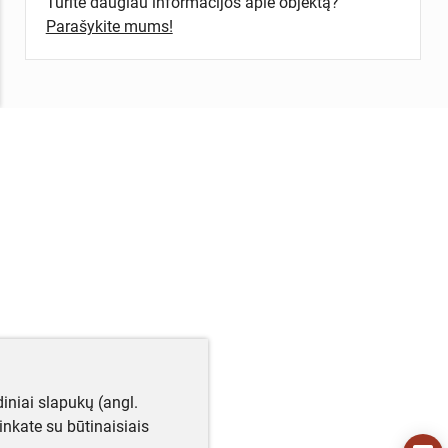
Turite daugiau informacijos apie objektą?
Parašykite mums!
iniai slapukų (angl.
utinkate su būtinaisiais