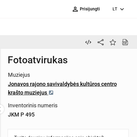
person_outline
expand_more
Prisijungti
LT
Fotoatvirukas
Muziejus
Jonavos rajono savivaldybės kultūros centro
krašto muziejus
Inventorinis numeris
JKM P 495