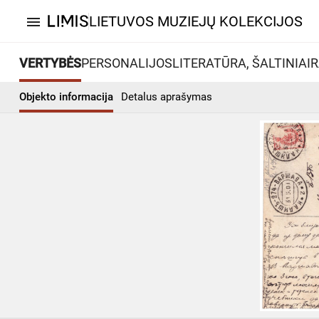
LIETUVOS MUZIEJŲ KOLEKCIJOS
menu
VERTYBĖS
PERSONALIJOS
LITERATŪRA, ŠALTINIAI
R
Objekto informacija
Detalus aprašymas