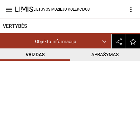
menu
more_vert
LIETUVOS MUZIEJŲ KOLEKCIJOS
VERTYBĖS
Objekto informacija
VAIZDAS
APRAŠYMAS