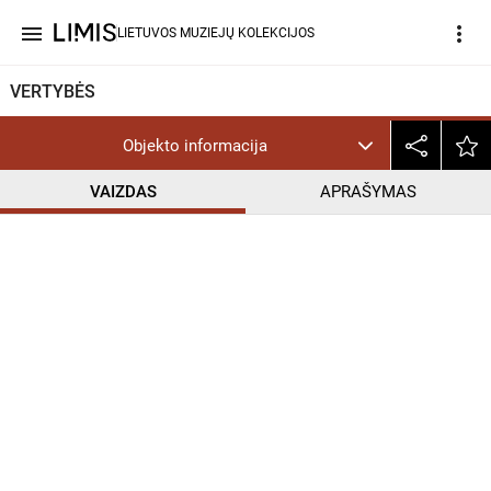
menu
more_vert
LIETUVOS MUZIEJŲ KOLEKCIJOS
VERTYBĖS
Objekto informacija
VAIZDAS
APRAŠYMAS