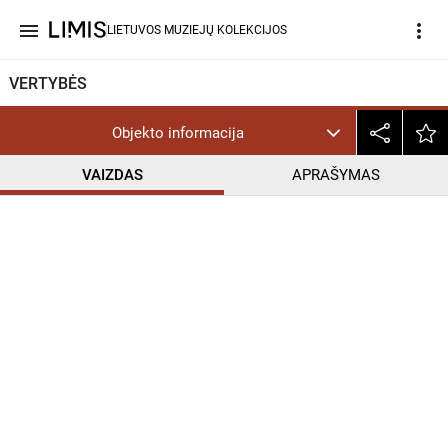
menu
more_vert
LIETUVOS MUZIEJŲ KOLEKCIJOS
VERTYBĖS
Objekto informacija
VAIZDAS
APRAŠYMAS