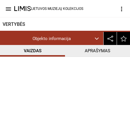
menu
more_vert
LIETUVOS MUZIEJŲ KOLEKCIJOS
VERTYBĖS
Objekto informacija
VAIZDAS
APRAŠYMAS