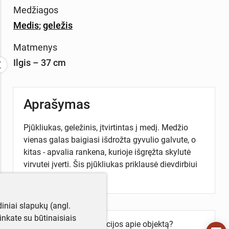
Medžiagos
Medis
;
geležis
Matmenys
Ilgis – 37 cm
Aprašymas
Pjūkliukas, geležinis, įtvirtintas į medį. Medžio
vienas galas baigiasi išdrožta gyvulio galvute, o
kitas - apvalia rankena, kurioje išgręžta skylutė
virvutei įverti. Šis pjūkliukas priklausė dievdirbiui
V. Svirskiui.
iniai slapukų (angl.
utinkate su būtinaisiais
Turite daugiau informacijos apie objektą?