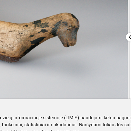
muziejų informacinėje sistemoje (LIMIS) naudojami keturi pagrind
ji, funkciniai, statistiniai ir rinkodariniai. Naršydami toliau Jūs s