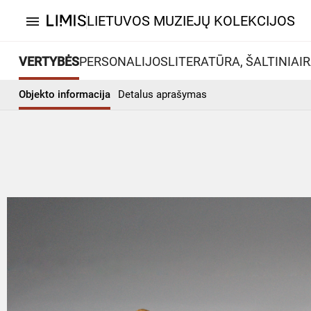
LIETUVOS MUZIEJŲ KOLEKCIJOS
menu
VERTYBĖS
PERSONALIJOS
LITERATŪRA, ŠALTINIAI
R
Objekto informacija
Detalus aprašymas