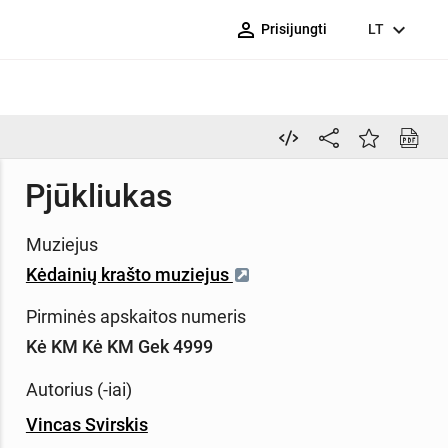
person_outline
expand_more
Prisijungti
LT
Pjūkliukas
Muziejus
Kėdainių krašto muziejus
Pirminės apskaitos numeris
Kė KM Kė KM Gek 4999
Autorius (-iai)
Vincas Svirskis