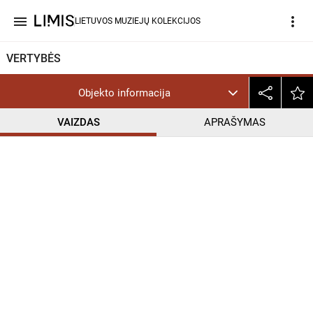
menu
more_vert
LIETUVOS MUZIEJŲ KOLEKCIJOS
VERTYBĖS
Objekto informacija
VAIZDAS
APRAŠYMAS