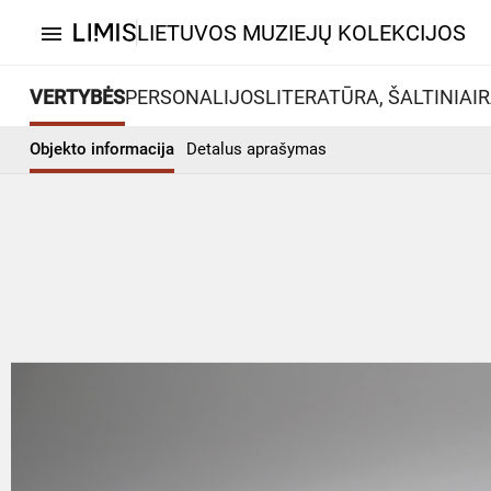
LIETUVOS MUZIEJŲ KOLEKCIJOS
menu
VERTYBĖS
PERSONALIJOS
LITERATŪRA, ŠALTINIAI
R
Objekto informacija
Detalus aprašymas