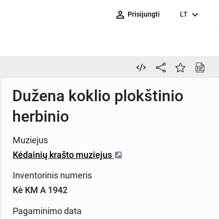
person_outline
expand_more
Prisijungti
LT
Dužena koklio plokštinio
herbinio
Muziejus
Kėdainių krašto muziejus
Inventorinis numeris
Kė KM A 1942
Pagaminimo data