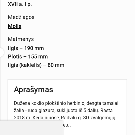
XVII a. I p.
Medžiagos
Molis
Matmenys
Ilgis – 190 mm
Plotis – 155 mm
Ilgis (kaklelis) – 80 mm
Aprašymas
Dužena koklio plokštinio herbinio, dengta tamsiai
žalia - ruda glazūra, suklijuota iš 5 dalių. Rasta
2018 m. Kėdainiuose, Radvilų g. 8D žvalgomųjų
archeologinių tyrimų metu.