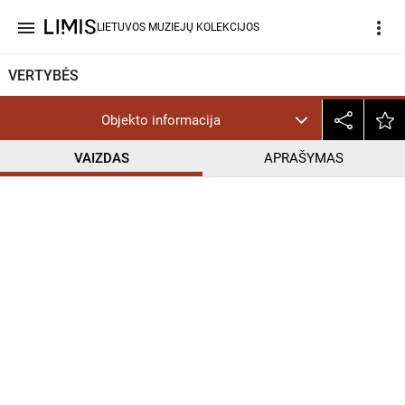
menu
more_vert
LIETUVOS MUZIEJŲ KOLEKCIJOS
VERTYBĖS
Objekto informacija
VAIZDAS
APRAŠYMAS