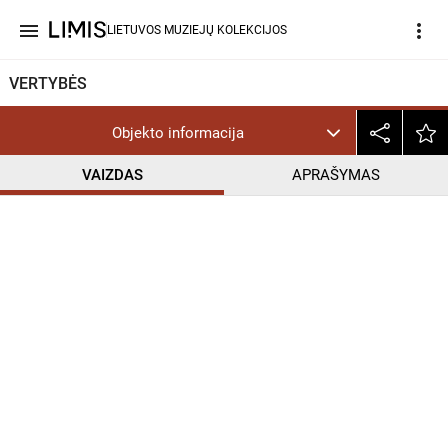
menu
more_vert
LIETUVOS MUZIEJŲ KOLEKCIJOS
VERTYBĖS
Objekto informacija
VAIZDAS
APRAŠYMAS