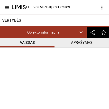
menu
more_vert
LIETUVOS MUZIEJŲ KOLEKCIJOS
VERTYBĖS
Objekto informacija
VAIZDAS
APRAŠYMAS