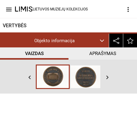
menu
more_vert
LIETUVOS MUZIEJŲ KOLEKCIJOS
VERTYBĖS
Objekto informacija
VAIZDAS
APRAŠYMAS
keyboard_arrow_left
keyboard_arrow_right