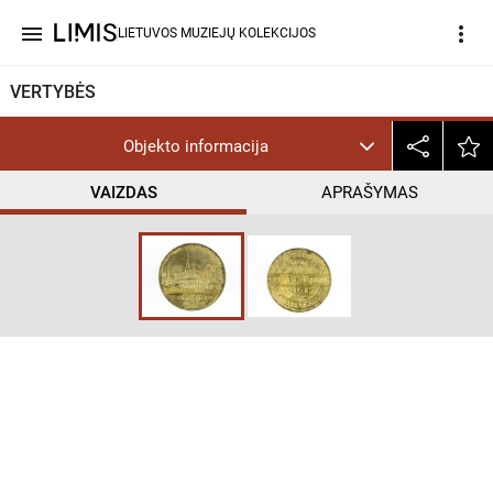
menu
more_vert
LIETUVOS MUZIEJŲ KOLEKCIJOS
VERTYBĖS
Objekto informacija
VAIZDAS
APRAŠYMAS