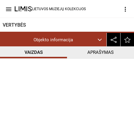
menu
more_vert
LIETUVOS MUZIEJŲ KOLEKCIJOS
VERTYBĖS
Objekto informacija
VAIZDAS
APRAŠYMAS
help_outline
CC BY-NC-ND