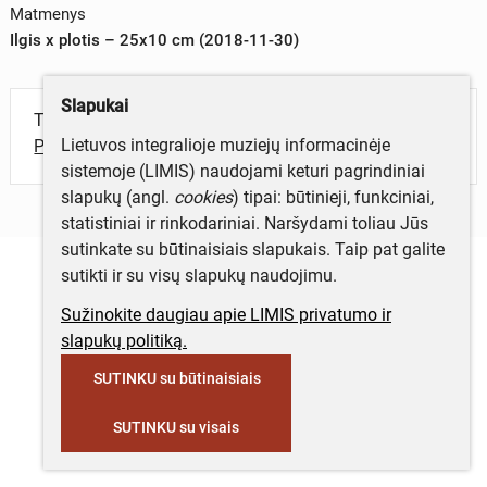
Matmenys
Ilgis x plotis – 25x10 cm (2018-11-30)
Slapukai
Turite daugiau informacijos apie objektą?
Lietuvos integralioje muziejų informacinėje
Parašykite mums!
sistemoje (LIMIS) naudojami keturi pagrindiniai
slapukų (angl.
cookies
) tipai: būtinieji, funkciniai,
statistiniai ir rinkodariniai. Naršydami toliau Jūs
sutinkate su būtinaisiais slapukais. Taip pat galite
sutikti ir su visų slapukų naudojimu.
Sužinokite daugiau apie LIMIS privatumo ir
slapukų politiką.
SUTINKU su būtinaisiais
SUTINKU su visais