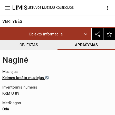
menu
more_vert
LIETUVOS MUZIEJŲ KOLEKCIJOS
VERTYBĖS
Objekto informacija
OBJEKTAS
APRAŠYMAS
Naginė
Muziejus
Kelmės krašto muziejus
Inventorinis numeris
KKM U 89
Medžiagos
Oda