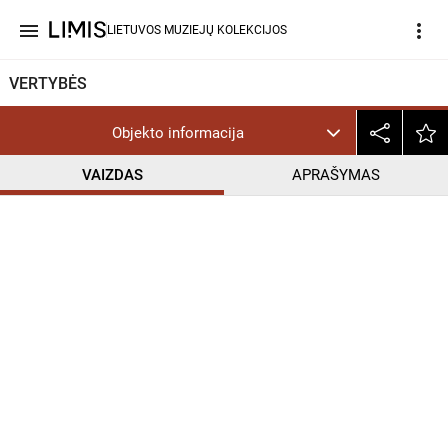
menu
more_vert
LIETUVOS MUZIEJŲ KOLEKCIJOS
VERTYBĖS
Objekto informacija
VAIZDAS
APRAŠYMAS