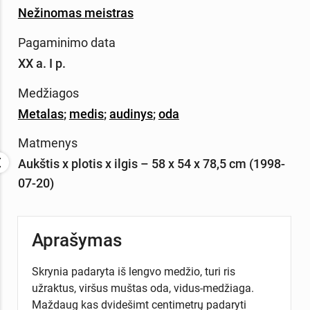
Nežinomas meistras
Pagaminimo data
XX a. I p.
Medžiagos
Metalas
;
medis
;
audinys
;
oda
Matmenys
Aukštis x plotis x ilgis – 58 x 54 x 78,5 cm (1998-
07-20)
Aprašymas
Skrynia padaryta iš lengvo medžio, turi ris
užraktus, viršus muštas oda, vidus-medžiaga.
Maždaug kas dvidešimt centimetrų padaryti