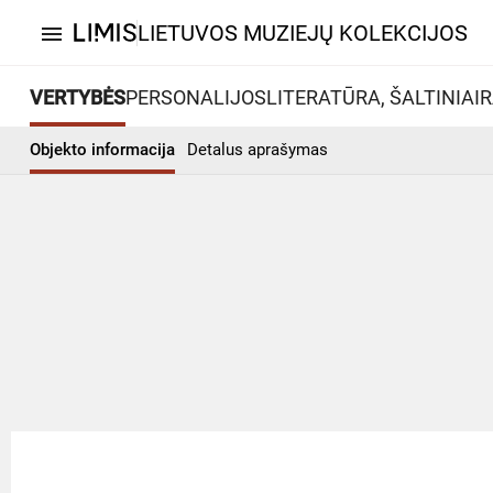
LIETUVOS MUZIEJŲ KOLEKCIJOS
menu
VERTYBĖS
PERSONALIJOS
LITERATŪRA, ŠALTINIAI
R
Objekto informacija
Detalus aprašymas