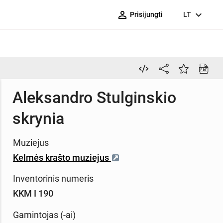
person_outline
expand_more
Prisijungti
LT
Aleksandro Stulginskio
skrynia
Muziejus
Kelmės krašto muziejus
Inventorinis numeris
KKM I 190
Gamintojas (-ai)