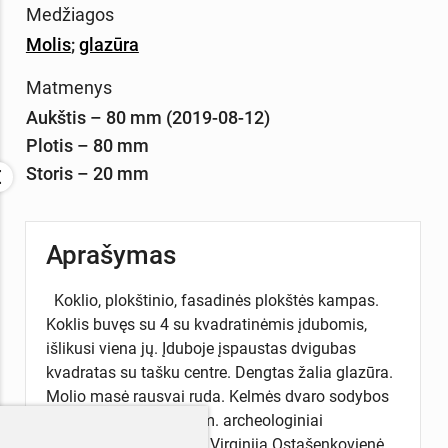
Medžiagos
Molis
;
glazūra
Matmenys
Aukštis – 80 mm (2019-08-12)
Plotis – 80 mm
Storis – 20 mm
Aprašymas
Koklio, plokštinio, fasadinės plokštės kampas.
Koklis buvęs su 4 su kvadratinėmis įdubomis,
išlikusi viena jų. Įduboje įspaustas dvigubas
kvadratas su tašku centre. Dengtas žalia glazūra.
Molio masė rausvai ruda. Kelmės dvaro sodybos
(193) teritorijos, 2018 m. archeologiniai
žvalgymai. Archeologė Virginija Ostašenkovienė.