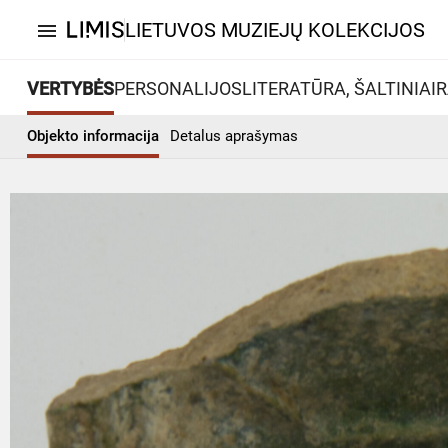
LIETUVOS MUZIEJŲ KOLEKCIJOS
menu
VERTYBĖS
PERSONALIJOS
LITERATŪRA, ŠALTINIAI
R
Objekto informacija
Detalus aprašymas