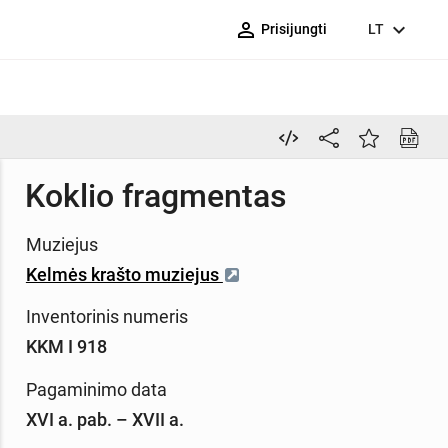
person_outline
expand_more
Prisijungti
LT
Koklio fragmentas
Muziejus
Kelmės krašto muziejus
Inventorinis numeris
KKM I 918
Pagaminimo data
XVI a. pab. – XVII a.