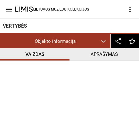
menu
more_vert
LIETUVOS MUZIEJŲ KOLEKCIJOS
VERTYBĖS
Objekto informacija
VAIZDAS
APRAŠYMAS
help_outline
CC BY-ND