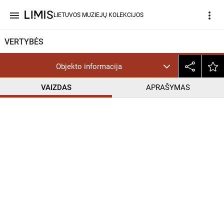
menu
more_vert
LIETUVOS MUZIEJŲ KOLEKCIJOS
VERTYBĖS
Objekto informacija
VAIZDAS
APRAŠYMAS
help_outline
PD