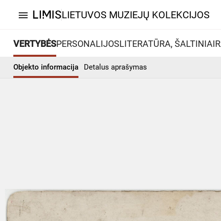
LIETUVOS MUZIEJŲ KOLEKCIJOS
menu
VERTYBĖS
PERSONALIJOS
LITERATŪRA, ŠALTINIAI
R
Objekto informacija
Detalus aprašymas