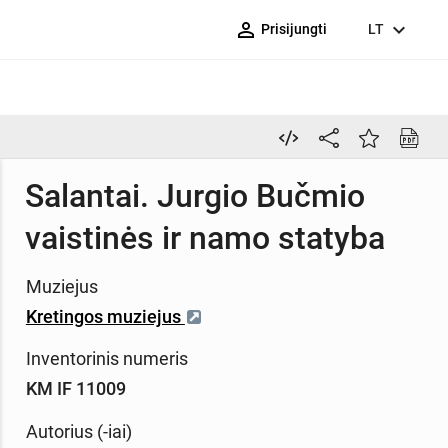
person_outline
expand_more
Prisijungti
LT
Salantai. Jurgio Bučmio
vaistinės ir namo statyba
Muziejus
Kretingos muziejus
Inventorinis numeris
KM IF 11009
Autorius (-iai)