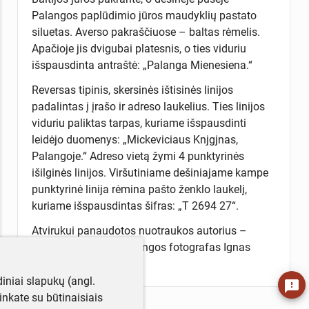
Palangos paplūdimio jūros maudyklių pastato
siluetas. Averso pakraščiuose – baltas rėmelis.
Apačioje jis dvigubai platesnis, o ties viduriu
išspausdinta antraštė: „Palanga Mienesiena.“
Reversas tipinis, skersinės ištisinės linijos
padalintas į įrašo ir adreso laukelius. Ties linijos
viduriu paliktas tarpas, kuriame išspausdinti
leidėjo duomenys: „Mickeviciaus Knjgjnas,
Palangoje.“ Adreso vietą žymi 4 punktyrinės
išilginės linijos. Viršutiniame dešiniajame kampe
punktyrinė linija rėmina pašto ženklo laukelį,
kuriame išspausdintas šifras: „T 2694 27“.
Atvirukui panaudotos nuotraukos autorius –
garsus tarpukario Palangos fotografas Ignas
Stropus (1885–1959).
iniai slapukų (angl.
feedback
utinkate su būtinaisiais