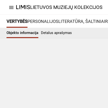
LIETUVOS MUZIEJŲ KOLEKCIJOS
menu
VERTYBĖS
PERSONALIJOS
LITERATŪRA, ŠALTINIAI
R
Objekto informacija
Detalus aprašymas