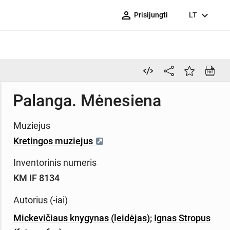
person_outline
expand_more
Prisijungti
LT
Palanga. Mėnesiena
Muziejus
Kretingos muziejus
Inventorinis numeris
KM IF 8134
Autorius (-iai)
Mickevičiaus knygynas
(
leidėjas
)
;
Ignas Stropus