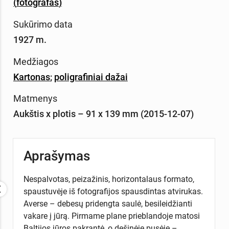
(
fotografas
)
Sukūrimo data
1927 m.
Medžiagos
Kartonas
;
poligrafiniai dažai
Matmenys
Aukštis x plotis – 91 x 139 mm (2015-12-07)
Aprašymas
Nespalvotas, peizažinis, horizontalaus formato,
spaustuvėje iš fotografijos spausdintas atvirukas.
Averse – debesų pridengta saulė, besileidžianti
vakare į jūrą. Pirmame plane prieblandoje matosi
Baltijos jūros pakrantė, o dešinėje pusėje –