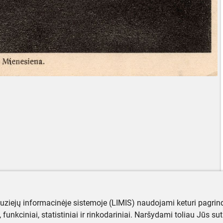
muziejų informacinėje sistemoje (LIMIS) naudojami keturi pagrind
ji, funkciniai, statistiniai ir rinkodariniai. Naršydami toliau Jūs s