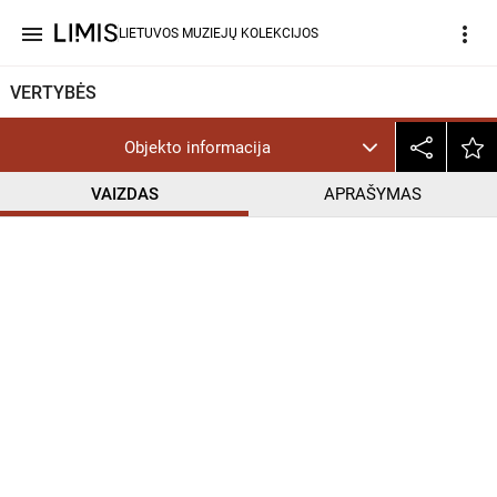
menu
more_vert
LIETUVOS MUZIEJŲ KOLEKCIJOS
VERTYBĖS
Objekto informacija
VAIZDAS
APRAŠYMAS