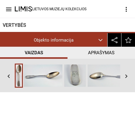
menu
more_vert
LIETUVOS MUZIEJŲ KOLEKCIJOS
VERTYBĖS
Objekto informacija
VAIZDAS
APRAŠYMAS
keyboard_arrow_left
keyboard_arrow_right